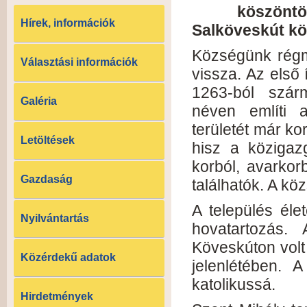
köszönt
Hírek, információk
Salköveskút kö
Községünk régmú
Választási információk
vissza. Az első 
1263-ból szár
Galéria
néven említi a
területét már ko
Letöltések
hisz a közigaz
korból, avarkorb
Gazdaság
találhatók. A kö
A település éle
Nyilvántartás
hovatartozás. 
Köveskúton volt 
Közérdekű adatok
jelenlétében. 
katolikussá.
Hirdetmények