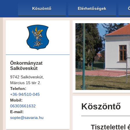
Köszöntő
Elérhetőségek
Önkormányzat
Salköveskút
9742 Salköveskút,
Március 15 tér 2.
Telefon:
+36-94/510-045
Mobil:
Köszöntő
06303661632
E-mail:
sopte@savaria.hu
Tisztelettel 