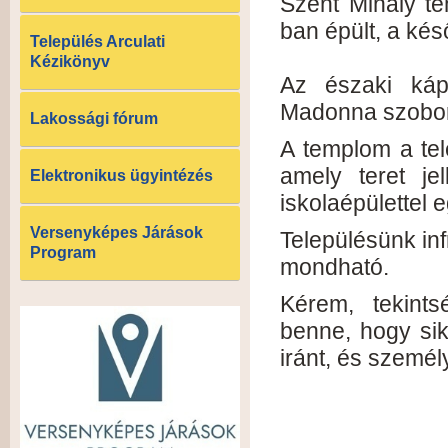
Szent Mihály t
ban épült, a ké
Település Arculati
Kézikönyv
Az északi kápo
Madonna szobor 
Lakossági fórum
A templom a tel
amely teret jel
Elektronikus ügyintézés
iskolaépülettel
Versenyképes Járások
Településünk in
Program
mondható.
Kérem, tekint
benne, hogy sik
iránt, és szemé