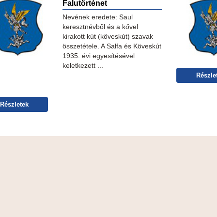
Falutörténet
Nevének eredete: Saul
keresztnévből és a kővel
kirakott kút (köveskút) szavak
összetétele. A Salfa és Köveskút
1935. évi egyesítésével
keletkezett ...
Részle
Részletek