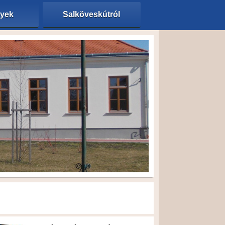
nyek
Salköveskútról