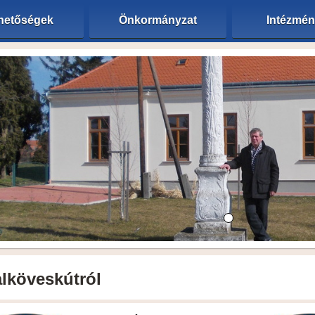
hetőségek
Önkormányzat
Intézmé
lköveskútról