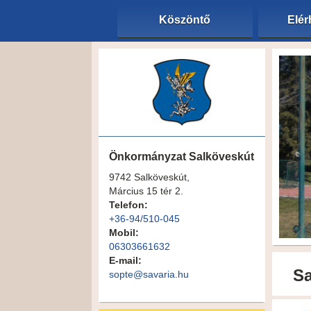
Köszöntő
Elér
Önkormányzat Salköveskút
9742 Salköveskút,
Március 15 tér 2.
Telefon:
+36-94/510-045
Mobil:
06303661632
E-mail:
Sa
sopte@savaria.hu