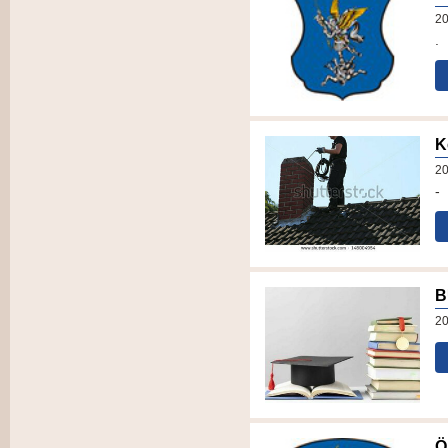
20
.
K
20
-
B
20
Ö