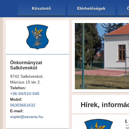
Köszöntő
Elérhetőségek
Önkormányzat
Salköveskút
9742 Salköveskút,
Március 15 tér 2.
Telefon:
+36-94/510-045
Mobil:
Hírek, informá
06303661632
E-mail:
sopte@savaria.hu
I
20