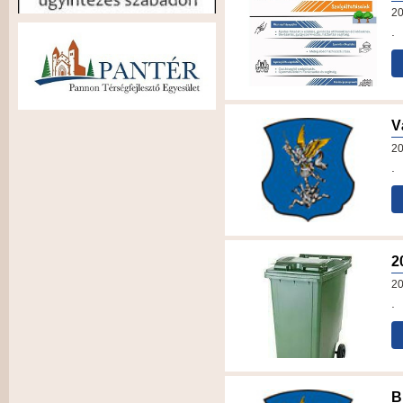
20
.
V
20
.
2
20
.
B