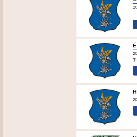
20
.
É
20
Ti
H
20