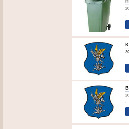
H
20
.
K
20
.
B
20
.