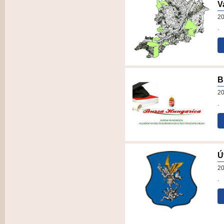
V
20
.
B
20
.
Ú
20
.