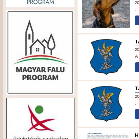
20
.
T
20
A 
T
20
.
H