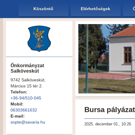
Köszöntő
Elérhetőségek
Önkormányzat
Salköveskút
9742 Salköveskút,
Március 15 tér 2.
Telefon:
+36-94/510-045
Mobil:
Bursa pályáza
06303661632
E-mail:
sopte@savaria.hu
2025. december 01., 10:26