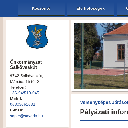
Köszöntő
Elérhetőségek
Önkormányzat
Salköveskút
9742 Salköveskút,
Március 15 tér 2.
Telefon:
+36-94/510-045
Mobil:
Versenyképes Járáso
06303661632
E-mail:
Pályázati info
sopte@savaria.hu