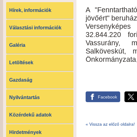
A "Fenntarthat
Hírek, információk
jövőért" beruh
Versenyképes
Választási információk
32.844.220 fo
Vassurány, m
Galéria
Salköveskút, 
Önkormányzata, 
Letöltések
Gazdaság
Facebook
Nyilvántartás
Közérdekű adatok
«
Vissza az előző oldalra!
Hirdetmények