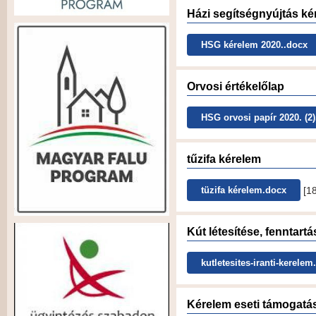
Házi segítségnyújtás ké
HSG kérelem 2020..docx
Orvosi értékelőlap
HSG orvosi papír 2020. (2
tűzifa kérelem
[1
tüzifa kérelem.docx
Kút létesítése, fenntartá
kutletesites-iranti-kerelem
Kérelem eseti támogatá