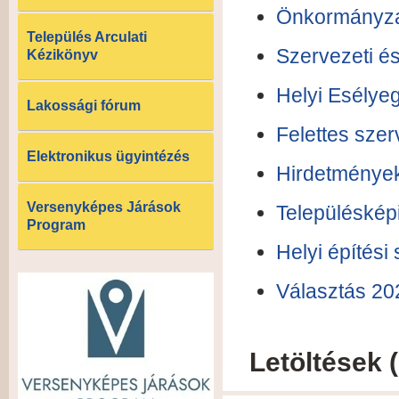
Önkormányzat
Település Arculati
Szervezeti é
Kézikönyv
Helyi Esélye
Lakossági fórum
Felettes sze
Elektronikus ügyintézés
Hirdetménye
Versenyképes Járások
Településképi
Program
Helyi építési
Választás 20
Letöltések 