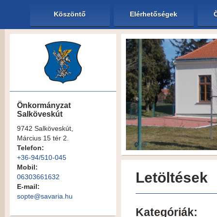
Köszöntő
Elérhetőségek
Önkormányzat
Salköveskút
9742 Salköveskút,
Március 15 tér 2.
Telefon:
+36-94/510-045
Mobil:
Letöltések
06303661632
E-mail:
sopte@savaria.hu
Kategóriák: