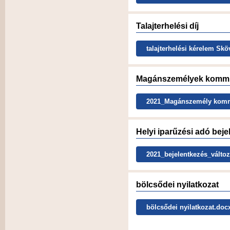
Talajterhelési díj
talajterhelési kérelem Skö
Magánszemélyek kommun
2021_Magánszemély kommun
Helyi iparűzési adó beje
2021_bejelentkezés_válto
bölcsődei nyilatkozat
bölcsődei nyilatkozat.doc