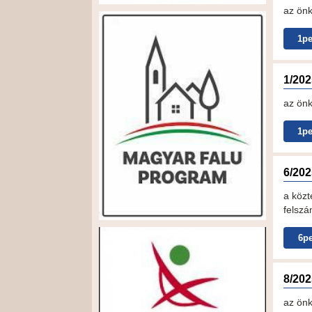
az önk
1pe
1/2025
az önk
1pe
6/202
a közt
felsz
6pe
8/202
az önk