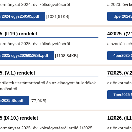
ormányzat 2024. évi költségvetéséről
a 2023. évi k
[1021,91KB]
r2024 egys250505.pdf
3per2024S
. (II.19.) rendelet
4/2025. ((V.
ormányzat 2025. évi költségvetéséről
a szociális c
[1108,84KB]
r2025 egys20260526Sk.pdf
4per2025 
5. (V.1.) rendelet
7/2025. (V.
erületek tisztántartásáról és az elhagyott hulladékok
az önkormány
ámolásáról
7per2025 
[77,9KB]
r2025 Sk.pdf
5 (IX.10.) rendelet
1/2026. (II.
ormányzat 2025. évi költségvetésről szóló 1/2025.
az önkormány