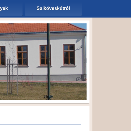
nyek
Salköveskútról