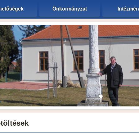
hetőségek
Önkormányzat
Intézmé
töltések