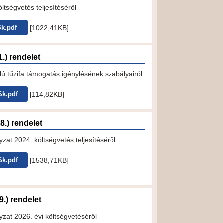
öltségvetés teljesítéséről
[1022,41KB]
k.pdf
1.) rendelet
élú tűzifa támogatás igénylésének szabályairól
[114,82KB]
Sk.pdf
28.) rendelet
zat 2024. költségvetés teljesítéséről
[1538,71KB]
Sk.pdf
19.) rendelet
zat 2026. évi költségvetéséről