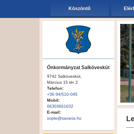
Köszöntő
Elér
Önkormányzat Salköveskút
9742 Salköveskút,
Március 15 tér 2.
Telefon:
+36-94/510-045
Mobil:
06303661632
E-mail:
Le
sopte@savaria.hu