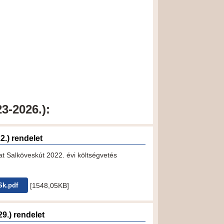
3-2026.):
22.) rendelet
 Salköveskút 2022. évi költségvetés
[1548,05KB]
Sk.pdf
29.) rendelet