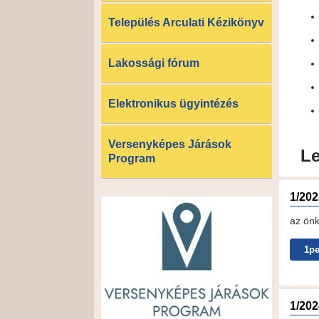
Település Arculati Kézikönyv
Lakossági fórum
Elektronikus ügyintézés
Versenyképes Járások
Le
Program
1/2023
az önk
1pe
1/2024