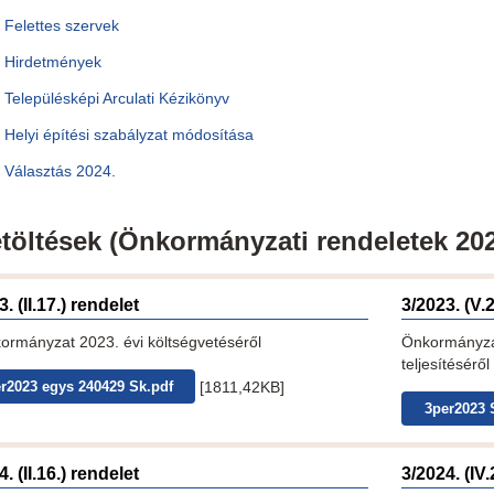
Felettes szervek
Hirdetmények
Településképi Arculati Kézikönyv
Helyi építési szabályzat módosítása
Választás 2024.
töltések (Önkormányzati rendeletek 202
. (II.17.) rendelet
3/2023. (V.
ormányzat 2023. évi költségvetéséről
Önkormányzat
teljesítéséről
[1811,42KB]
r2023 egys 240429 Sk.pdf
3per2023 
. (II.16.) rendelet
3/2024. (IV.