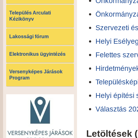
Önkormányzat
Település Arculati
Önkormányzat
Kézikönyv
Szervezeti é
Lakossági fórum
Helyi Esélye
Felettes sze
Elektronikus ügyintézés
Hirdetménye
Versenyképes Járások
Program
Településképi
Helyi építési
Választás 20
Letöltések 