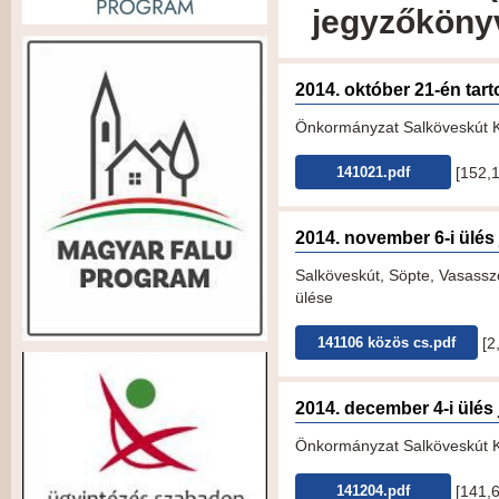
jegyzőkönyv
2014. október 21-én tarto
Önkormányzat Salköveskút KT
[152,
141021.pdf
2014. november 6-i ülé
Salköveskút, Söpte, Vasassz
ülése
[2
141106 közös cs.pdf
2014. december 4-i ülé
Önkormányzat Salköveskút KT
[141,
141204.pdf