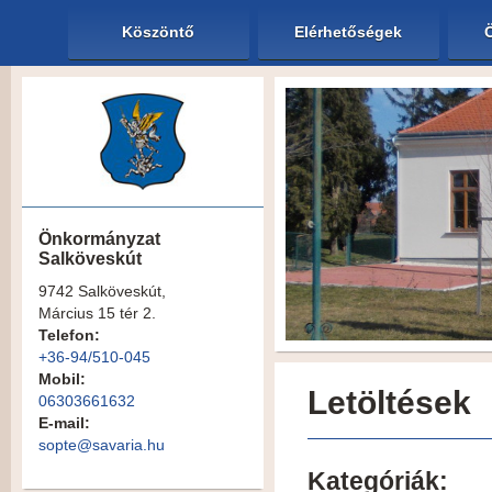
Köszöntő
Elérhetőségek
Önkormányzat
Salköveskút
9742 Salköveskút,
Március 15 tér 2.
Telefon:
+36-94/510-045
Mobil:
Letöltések
06303661632
E-mail:
sopte@savaria.hu
Kategóriák: