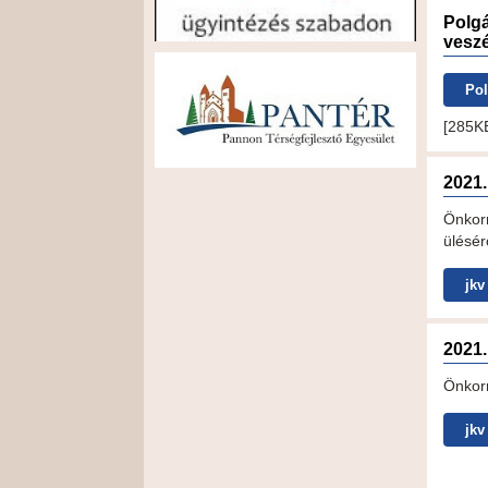
Polgá
veszé
Pol
[285K
2021.
Önkor
ülésér
jkv
2021.
Önkor
jkv