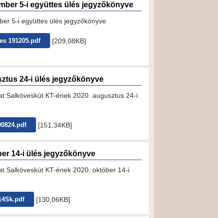
mber 5-i együttes ülés jegyzőkönyve
er 5-i együttes ülés jegyzőkönyve
[209,08KB]
es 191205.pdf
ztus 24-i ülés jegyzőkönyve
 Salköveskút KT-ének 2020. augusztus 24-i
[151,34KB]
00824.pdf
ber 14-i ülés jegyzőkönyve
 Salköveskút KT-ének 2020. október 14-i
[130,06KB]
14Sk.pdf