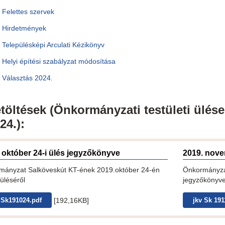
Felettes szervek
Hirdetmények
Településképi Arculati Kézikönyv
Helyi építési szabályzat módosítása
Választás 2024.
töltések (Önkormányzati testületi ülés
24.):
 október 24-i ülés jegyzőkönyve
2019. nove
mányzat Salköveskút KT-ének 2019.október 24-én
Önkormányza
 üléséről
jegyzőkönyv
[192,16KB]
 Sk191024.pdf
jkv Sk 191