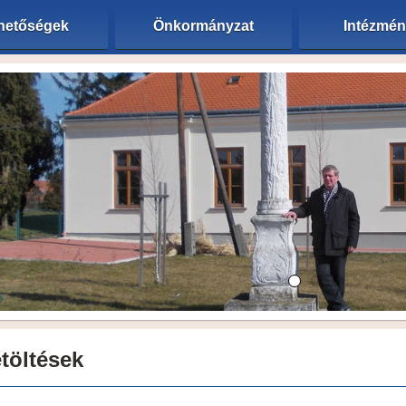
hetőségek
Önkormányzat
Intézmé
töltések