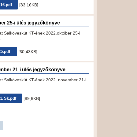
[83,16KB]
816.pdf
ber 25-i ülés jegyzőkönyve
 Salköveskút KT-ének 2022.október 25-i
e
[60,43KB]
25.pdf
mber 21-i ülés jegyzőkönyve
t Salköveskút KT-ének 2022. november 21-i
[89,6KB]
21 Sk.pdf
»