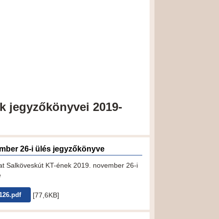
ek jegyzőkönyvei 2019-
mber 26-i ülés jegyzőkönyve
t Salköveskút KT-ének 2019. november 26-i
e
[77,6KB]
126.pdf