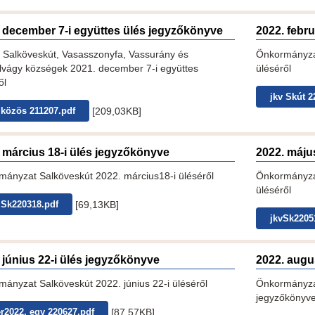
 december 7-i együttes ülés jegyzőkönyve
2022. febru
 Salköveskút, Vasasszonyfa, Vassurány és
Önkormányzat
lvágy községek 2021. december 7-i együttes
üléséről
ől
jkv Skút 2
[209,03KB]
 közös 211207.pdf
 március 18-i ülés jegyzőkönyve
2022. máju
ányzat Salköveskút 2022. március18-i üléséről
Önkormányzat
üléséről
[69,13KB]
 Sk220318.pdf
jkvSk2205
 június 22-i ülés jegyzőkönyve
2022. augu
ányzat Salköveskút 2022. június 22-i üléséről
Önkormányzat
jegyzőkönyv
[87,57KB]
r2022. egy 220627.pdf