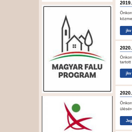
2019.
Önkor
közme
jkv
2020.
Önkor
tartott
jkv
2020.
Önkorm
ülésér
Jeg