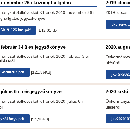
 november 26-i közmeghallgatás
2019. dece
mányzat Salköveskút KT-ének 2019. november 26-i
2019. decemb
ghallgatás jegyzőkönyve
Jkv együtt
[142,81KB]
 Sk191126 km.pdf
 február 3-i ülés jegyzőkönyve
2020.augus
mányzat Salköveskút KT-ének 2020. február 3-án
Önkormányzat
 üléséről
üléséről
[121,85KB]
 Sk200203.pdf
jkv Sk202
 július 6-i ülés jegyzőkönyve
2020. októ
ányzat Salköveskút KT-ének 2020. július 6-i
Önkormányzat
ől
üléséről
[94,96KB]
yzőkönyv.pdf
jkv202010