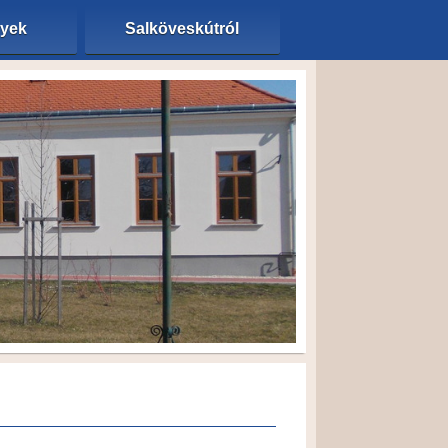
nyek
Salköveskútról