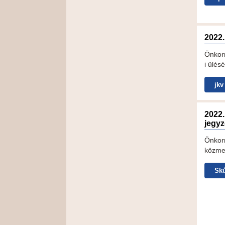
2022.
Önkor
i ülésé
jkv
2022.
jegy
Önkor
közme
Skú