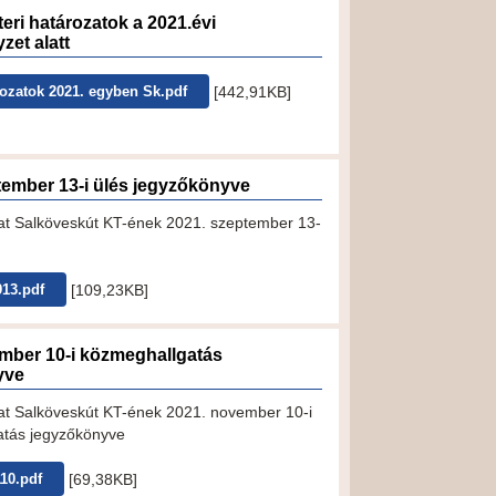
eri határozatok a 2021.évi
zet alatt
[442,91KB]
rozatok 2021. egyben Sk.pdf
tember 13-i ülés jegyzőkönyve
t Salköveskút KT-ének 2021. szeptember 13-
[109,23KB]
913.pdf
mber 10-i közmeghallgatás
yve
t Salköveskút KT-ének 2021. november 10-i
atás jegyzőkönyve
[69,38KB]
10.pdf