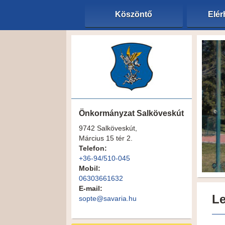
Köszöntő
Elér
Önkormányzat Salköveskút
9742 Salköveskút,
Március 15 tér 2.
Telefon:
+36-94/510-045
Mobil:
06303661632
E-mail:
Le
sopte@savaria.hu