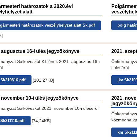
rmesteri határozatok a 2020.évi
Polgármest
lyhelyzet alatt
veszélyhely
gármesteri határozatok veszélyhelyzet alatt Sk.pdf
polg hatá
B]
 augusztus 16-i ülés jegyzőkönyve
2021. szep
mányzat Salköveskút KT-ének 2021. augusztus 16-i
Önkormányza
ől
i üléséről
[101,27KB]
 Sk210816.pdf
jkv Sk210
 november 10-i ülés jegyzőkönyve
2021. nove
jegyzőkön
mányzat Salköveskút 2021. november 10-i üléséről
Önkormányza
közmeghallg
[74,24KB]
 Sk211110.pdf
km Sk2111