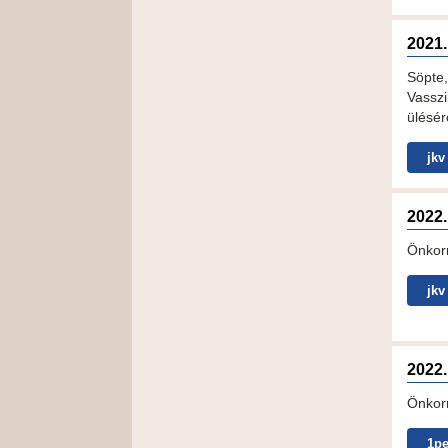
2021.
Söpte,
Vasszi
ülésér
jkv
2022.
Önkorm
jkv
2022.
Önkorm
1pe