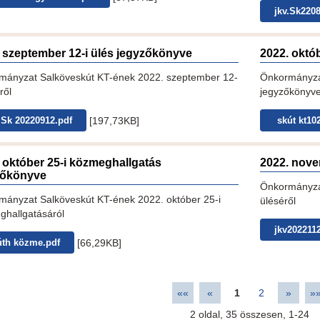
jkv.Sk220
 szeptember 12-i ülés jegyzőkönyve
2022. októ
mányzat Salköveskút KT-ének 2022. szeptember 12-
Önkormányzat
ről
jegyzőkönyv
[197,73KB]
 Sk 20220912.pdf
skút kt10
 október 25-i közmeghallgatás
2022. nove
zőkönyve
Önkormányza
mányzat Salköveskút KT-ének 2022. október 25-i
üléséről
ghallgatásáról
jkv202211
[66,29KB]
th közme.pdf
««
«
1
2
»
»
2
oldal,
35
összesen,
1-24